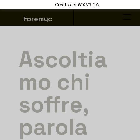
Creato con
Foremyc
Ascoltia
mo chi
soffre,
parola